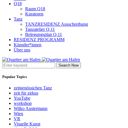
Q18
Raum Q18
Kuratoren
Tanz
TANZRESIDENZ Ausschreibung
Tanzatelier Q.11
Belegungsplan Q.11
RESIDENZ PROGRAMM
Künstler*innen
Über uns
Search Now
Popular Topics
zeitgenössichen Tanz
zeit für zirkus
YouTube
workshop
Wilko Austermann
Wien
VR
Visuelle Kunst