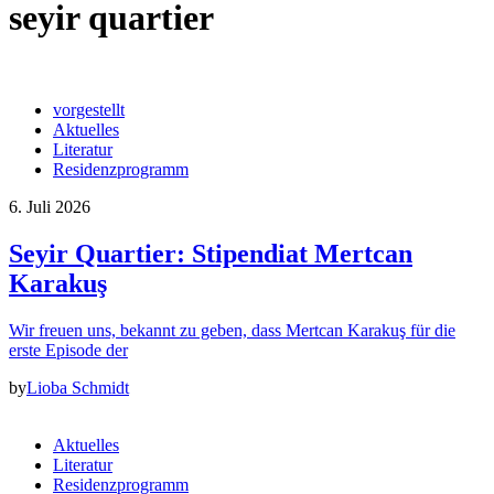
seyir quartier
vorgestellt
Aktuelles
Literatur
Residenzprogramm
6. Juli 2026
Seyir Quartier: Stipendiat Mertcan
Karakuş
Wir freuen uns, bekannt zu geben, dass Mertcan Karakuş für die
erste Episode der
by
Lioba Schmidt
Aktuelles
Literatur
Residenzprogramm