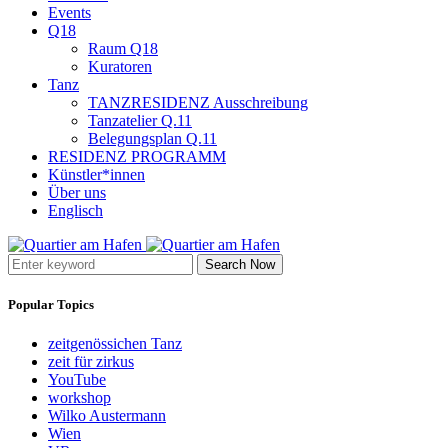
Events
Q18
Raum Q18
Kuratoren
Tanz
TANZRESIDENZ Ausschreibung
Tanzatelier Q.11
Belegungsplan Q.11
RESIDENZ PROGRAMM
Künstler*innen
Über uns
Englisch
Search Now
Popular Topics
zeitgenössichen Tanz
zeit für zirkus
YouTube
workshop
Wilko Austermann
Wien