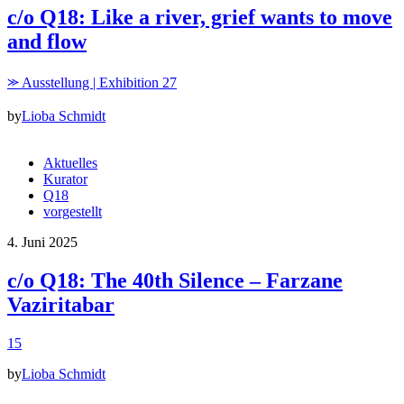
c/o Q18: Like a river, grief wants to move
and flow
⪼ Ausstellung | Exhibition 27
by
Lioba Schmidt
Aktuelles
Kurator
Q18
vorgestellt
4. Juni 2025
c/o Q18: The 40th Silence – Farzane
Vaziritabar
15
by
Lioba Schmidt