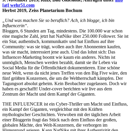
[at] wehr51.com
Herbst 2019, Zeiss Planetarium Bochum
„Und was machen Sie so beruflich? Ach, ich blogge, ich bin
Influencerin“.
Bloggen, 6 Stunden am Tag, mindestens. Die 100.000 war schon
eine magische Zahl, jetzt hat NatNike über 250.000 Follower. Sie ist
ein Star, authentisch, kommunikativ und hat Einfluss auf ihre
Community: was sie trägt, wollen auch ihre Abonnenten kaufen,
was sie macht, interessiert jene auch. Und das lohnt sich: Das
Influencer-Marketing boomt wie kaum ein anderes. Nichts ist
unmöglich, Menschen werden bezahlt, damit sie ihr Leben via
Social Media für die Öffentlichkeit dokumentieren. Eine schöne
neue Welt, wenn da nicht jenes Treffen von den Big Five wäre, den
fünf größten Konzernen, die um die Weltherrschaft kämpfen. Der
Tagungsort absolut geheim. Kein Beobachter zugelassen. Doch wir
haben es geschafft! Under-cover berichten wir live aus dem
Zentrum der Macht und dem Kampf der Giganten.
THE INFLUENCER ist ein Cyber-Thriller um Macht und Einfluss,
ein Kampf der Giganten, vergleichbar mit den Kräften
mythologischer Geschichten. Verwoben mit der täglichen Arbeit
einer Bloggerin fragt das Stück nach dem Einfluss der großen,
globalen Mächte, den Welt-Konzernen, die verborgen im
Hintergrund agieren. Kann NatNike mit ihrer Authentizität den