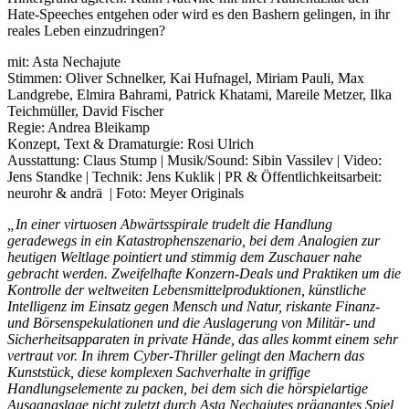
Hate-Speeches entgehen oder wird es den Bashern gelingen, in ihr
reales Leben einzudringen?
mit: Asta Nechajute
Stimmen: Oliver Schnelker, Kai Hufnagel, Miriam Pauli, Max
Landgrebe, Elmira Bahrami, Patrick Khatami, Mareile Metzer, Ilka
Teichmüller, David Fischer
Regie: Andrea Bleikamp
Konzept, Text & Dramaturgie: Rosi Ulrich
Ausstattung: Claus Stump | Musik/Sound: Sibin Vassilev | Video:
Jens Standke | Technik: Jens Kuklik | PR & Öffentlichkeitsarbeit:
neurohr & andrä | Foto: Meyer Originals
„In einer virtuosen Abwärtsspirale trudelt die Handlung
geradewegs in ein Katastrophenszenario, bei dem Analogien zur
heutigen Weltlage pointiert und stimmig dem Zuschauer nahe
gebracht werden. Zweifelhafte Konzern-Deals und Praktiken um die
Kontrolle der weltweiten Lebensmittelproduktionen, künstliche
Intelligenz im Einsatz gegen Mensch und Natur, riskante Finanz-
und Börsenspekulationen und die Auslagerung von Militär- und
Sicherheitsapparaten in private Hände, das alles kommt einem sehr
vertraut vor. In ihrem Cyber-Thriller gelingt den Machern das
Kunststück, diese komplexen Sa
chverhalte in griffige
Handlungselemente zu packen, bei dem sich die hörspielartige
Ausgangslage nicht zuletzt durch Asta Nechajutes prägnantes Spiel