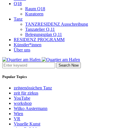
Q18
Raum Q18
Kuratoren
Tanz
TANZRESIDENZ Ausschreibung
Tanzatelier Q.11
Belegungsplan Q.11
RESIDENZ PROGRAMM
Künstler*innen
Über uns
Search Now
Popular Topics
zeitgenössichen Tanz
zeit für zirkus
YouTube
workshop
Wilko Austermann
Wien
VR
Visuelle Kunst