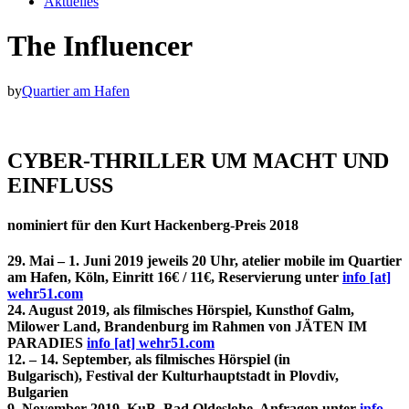
Aktuelles
The Influencer
by
Quartier am Hafen
CYBER-THRILLER UM MACHT UND
EINFLUSS
nominiert für den Kurt Hackenberg-Preis 2018
29. Mai – 1. Juni 2019 jeweils 20 Uhr, atelier mobile im Quartier
am Hafen, Köln, Einritt 16€ / 11€, Reservierung unter
info [at]
wehr51.com
24. August 2019, als filmisches Hörspiel, Kunsthof Galm,
Milower Land, Brandenburg im Rahmen von JÄTEN IM
PARADIES
info [at] wehr51.com
12. – 14. September, als filmisches Hörspiel (in
Bulgarisch), Festival der Kulturhauptstadt in Plovdiv,
Bulgarien
9. November 2019, KuB, Bad Oldeslohe, Anfragen unter
info