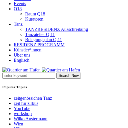
Events
Q18
Raum Q18
Kuratoren
Tanz
TANZRESIDENZ Ausschreibung
Tanzatelier Q.11
Belegungsplan Q.11
RESIDENZ PROGRAMM
Künstler*innen
Über uns
Englisch
Search Now
Popular Topics
zeitgenössichen Tanz
zeit für zirkus
YouTube
workshop
Wilko Austermann
Wien