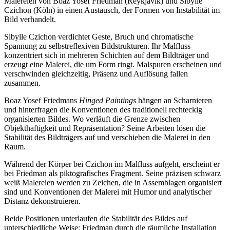
Malereien von Boaz Yosef Friedman (Reykjavik) und Sibylle
Czichon (Köln) in einen Austausch, der Formen von Instabilität im
Bild verhandelt.
Sibylle Czichon verdichtet Geste, Bruch und chromatische
Spannung zu selbstreflexiven Bildstrukturen. Ihr Malfluss
konzentriert sich in mehreren Schichten auf dem Bildträger und
erzeugt eine Malerei, die um Form ringt. Malspuren erscheinen und
verschwinden gleichzeitig, Präsenz und Auflösung fallen
zusammen.
Boaz Yosef Friedmans
Hinged Paintings
hängen an Scharnieren
und hinterfragen die Konventionen des traditionell rechteckig
organisierten Bildes. Wo verläuft die Grenze zwischen
Objekthaftigkeit und Repräsentation? Seine Arbeiten lösen die
Stabilität des Bildträgers auf und verschieben die Malerei in den
Raum.
Während der Körper bei Czichon im Malfluss aufgeht, erscheint er
bei Friedman als piktografisches Fragment. Seine präzisen schwarz
weiß Malereien werden zu Zeichen, die in Assemblagen organisiert
sind und Konventionen der Malerei mit Humor und analytischer
Distanz dekonstruieren.
Beide Positionen unterlaufen die Stabilität des Bildes auf
unterschiedliche Weise: Friedman durch die räumliche Installation