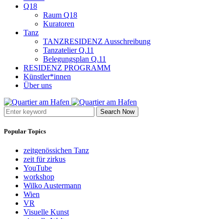
Q18
Raum Q18
Kuratoren
Tanz
TANZRESIDENZ Ausschreibung
Tanzatelier Q.11
Belegungsplan Q.11
RESIDENZ PROGRAMM
Künstler*innen
Über uns
Search Now
Popular Topics
zeitgenössichen Tanz
zeit für zirkus
YouTube
workshop
Wilko Austermann
Wien
VR
Visuelle Kunst