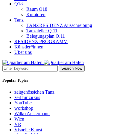
Q18
Raum Q18
Kuratoren
Tanz
TANZRESIDENZ Ausschreibung
Tanzatelier Q.11
Belegungsplan Q.11
RESIDENZ PROGRAMM
Künstler*innen
Über uns
Search Now
Popular Topics
zeitgenössichen Tanz
zeit für zirkus
YouTube
workshop
Wilko Austermann
Wien
VR
Visuelle Kunst