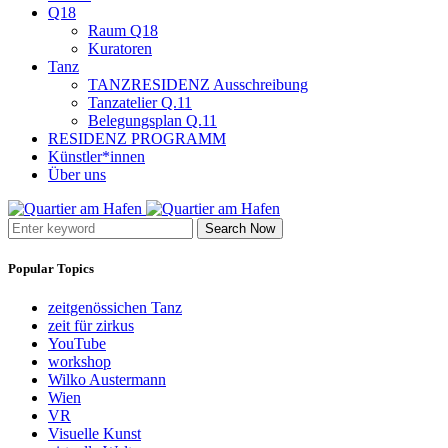
Q18
Raum Q18
Kuratoren
Tanz
TANZRESIDENZ Ausschreibung
Tanzatelier Q.11
Belegungsplan Q.11
RESIDENZ PROGRAMM
Künstler*innen
Über uns
Search Now
Popular Topics
zeitgenössichen Tanz
zeit für zirkus
YouTube
workshop
Wilko Austermann
Wien
VR
Visuelle Kunst