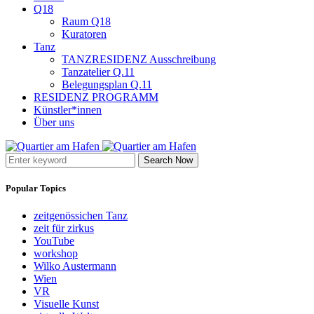
Q18
Raum Q18
Kuratoren
Tanz
TANZRESIDENZ Ausschreibung
Tanzatelier Q.11
Belegungsplan Q.11
RESIDENZ PROGRAMM
Künstler*innen
Über uns
Search Now
Popular Topics
zeitgenössichen Tanz
zeit für zirkus
YouTube
workshop
Wilko Austermann
Wien
VR
Visuelle Kunst