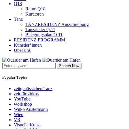
Q18
Raum Q18
Kuratoren
Tanz
TANZRESIDENZ Ausschreibung
Tanzatelier Q.11
Belegungsplan Q.11
RESIDENZ PROGRAMM
Künstler*innen
Über uns
Search Now
Popular Topics
zeitgenössichen Tanz
zeit für zirkus
YouTube
workshop
Wilko Austermann
Wien
VR
Visuelle Kunst