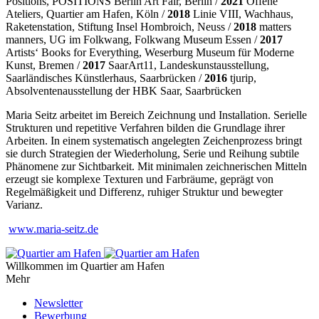
Positions, POSITIONS Berlin Art Fair, Berlin /
2021
Offene
Ateliers, Quartier am Hafen, Köln /
2018
Linie VIII, Wachhaus,
Raketenstation, Stiftung Insel Hombroich, Neuss /
2018
matters
manners, UG im Folkwang, Folkwang Museum Essen /
2017
Artists‘ Books for Everything, Weserburg Museum für Moderne
Kunst, Bremen /
2017
SaarArt11, Landeskunstausstellung,
Saarländisches Künstlerhaus, Saarbrücken /
2016
tjurip,
Absolventenausstellung der HBK Saar, Saarbrücken
Maria Seitz arbeitet im Bereich Zeichnung und Installation. Serielle
Strukturen und repetitive Verfahren bilden die Grundlage ihrer
Arbeiten. In einem systematisch angelegten Zeichenprozess bringt
sie durch Strategien der Wiederholung, Serie und Reihung subtile
Phänomene zur Sichtbarkeit. Mit minimalen zeichnerischen Mitteln
erzeugt sie komplexe Texturen und Farbräume, geprägt von
Regelmäßigkeit und Differenz, ruhiger Struktur und bewegter
Varianz.
www.maria-seitz.de
Willkommen im Quartier am Hafen
Mehr
Newsletter
Bewerbung