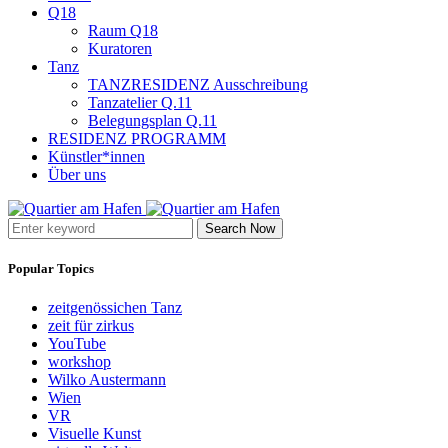
Q18
Raum Q18
Kuratoren
Tanz
TANZRESIDENZ Ausschreibung
Tanzatelier Q.11
Belegungsplan Q.11
RESIDENZ PROGRAMM
Künstler*innen
Über uns
Search Now
Popular Topics
zeitgenössichen Tanz
zeit für zirkus
YouTube
workshop
Wilko Austermann
Wien
VR
Visuelle Kunst