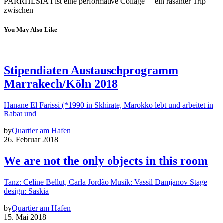
PARRHESIA I ist eine performative Collage – ein rasanter Trip
zwischen
You May Also Like
Stipendiaten Austauschprogramm
Marrakech/Köln 2018
Hanane El Farissi (*1990 in Skhirate, Marokko lebt und arbeitet in
Rabat und
by
Quartier am Hafen
26. Februar 2018
We are not the only objects in this room
Tanz: Celine Bellut, Carla Jordão Musik: Vassil Damjanov Stage
design: Saskia
by
Quartier am Hafen
15. Mai 2018