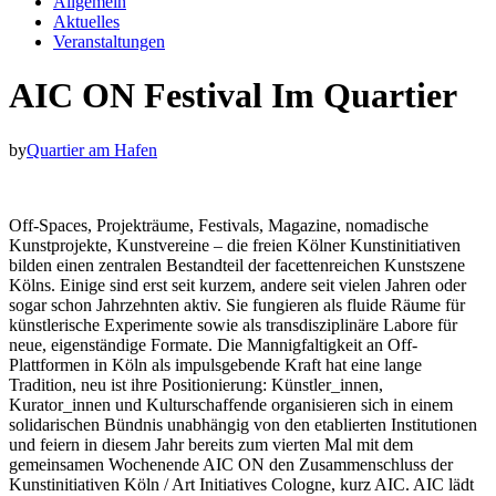
Allgemein
Aktuelles
Veranstaltungen
AIC ON Festival Im Quartier
by
Quartier am Hafen
Off-Spaces, Projekträume, Festivals, Magazine, nomadische
Kunstprojekte, Kunstvereine – die freien Kölner Kunstinitiativen
bilden einen zentralen Bestandteil der facettenreichen Kunstszene
Kölns. Einige sind erst seit kurzem, andere seit vielen Jahren oder
sogar schon Jahrzehnten aktiv. Sie fungieren als fluide Räume für
künstlerische Experimente sowie als transdisziplinäre Labore für
neue, eigenständige Formate. Die Mannigfaltigkeit an Off-
Plattformen in Köln als impulsgebende Kraft hat eine lange
Tradition, neu ist ihre Positionierung: Künstler_innen,
Kurator_innen und Kulturschaffende organisieren sich in einem
solidarischen Bündnis unabhängig von den etablierten Institutionen
und feiern in diesem Jahr bereits zum vierten Mal mit dem
gemeinsamen Wochenende AIC ON den Zusammenschluss der
Kunstinitiativen Köln / Art Initiatives Cologne, kurz AIC. AIC lädt