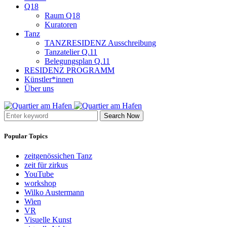
Q18
Raum Q18
Kuratoren
Tanz
TANZRESIDENZ Ausschreibung
Tanzatelier Q.11
Belegungsplan Q.11
RESIDENZ PROGRAMM
Künstler*innen
Über uns
Search Now
Popular Topics
zeitgenössichen Tanz
zeit für zirkus
YouTube
workshop
Wilko Austermann
Wien
VR
Visuelle Kunst