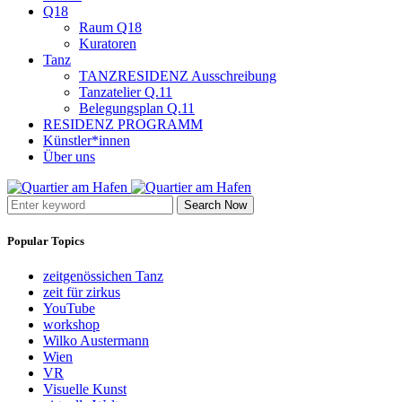
Q18
Raum Q18
Kuratoren
Tanz
TANZRESIDENZ Ausschreibung
Tanzatelier Q.11
Belegungsplan Q.11
RESIDENZ PROGRAMM
Künstler*innen
Über uns
Search Now
Popular Topics
zeitgenössichen Tanz
zeit für zirkus
YouTube
workshop
Wilko Austermann
Wien
VR
Visuelle Kunst