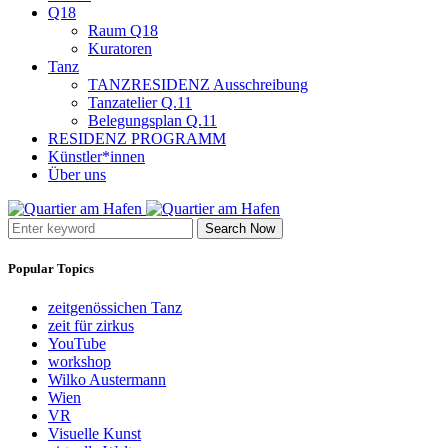
Q18
Raum Q18
Kuratoren
Tanz
TANZRESIDENZ Ausschreibung
Tanzatelier Q.11
Belegungsplan Q.11
RESIDENZ PROGRAMM
Künstler*innen
Über uns
Search Now
Popular Topics
zeitgenössichen Tanz
zeit für zirkus
YouTube
workshop
Wilko Austermann
Wien
VR
Visuelle Kunst